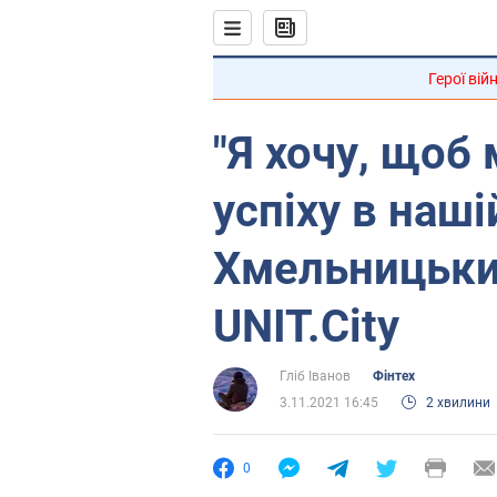
Герої вій
"Я хочу, щоб
успіху в наші
Хмельницьки
UNIT.City
Гліб Іванов
Фінтех
3.11.2021 16:45
2 хвилини
0