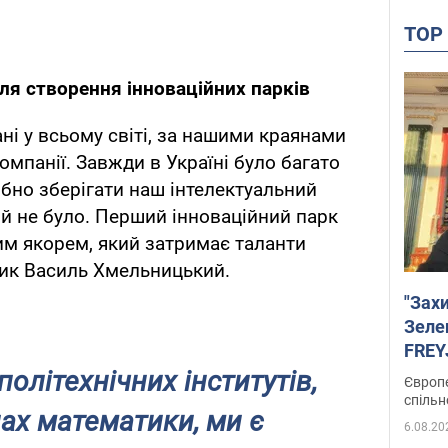
TO
ля створення інноваційних парків
ані у всьому світі, за нашими краянами
мпанії. Завжди в Україні було багато
ібно зберігати наш інтелектуальний
ій не було. Перший інноваційний парк
тим якорем, який затримає таланти
ник Василь Хмельницький.
"Зах
Зеле
FREYJ
підтр
політехнічних інститутів,
Європе
спільн
лах математики, ми є
6.08.20