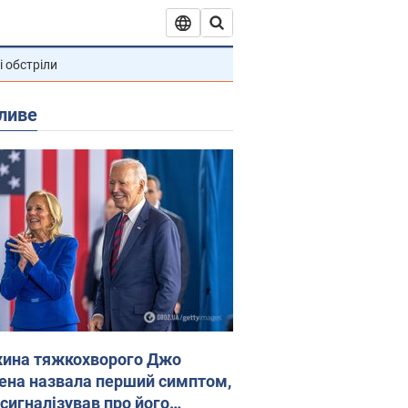
і обстріли
ливе
ина тяжкохворого Джо
ена назвала перший симптом,
 сигналізував про його