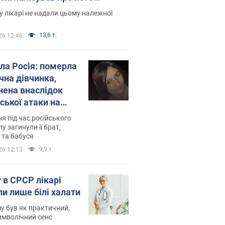
есивний" рак
 лікарі не надали цьому належної
13,6 т.
26 12:46
ила Росія: померла
чна дівчинка,
нена внаслідок
ської атаки на
ину. Фото
ня під час російського
лу загинули її брат,
 та бабуся
9,9 т.
26 12:13
 в СРСР лікарі
ли лише білі халати
у був як практичний,
символічний сенс