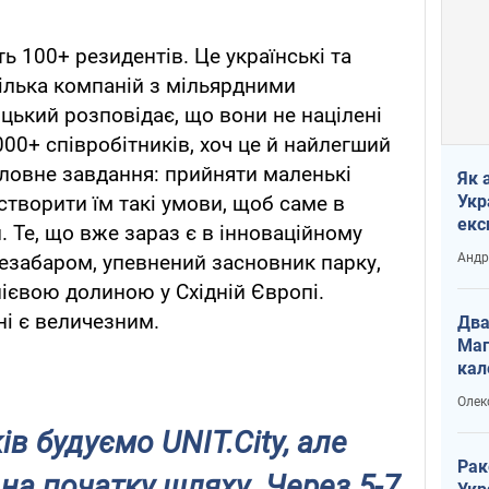
ь 100+ резидентів. Це українські та
 кілька компаній з мільярдними
ький розповідає, що вони не націлені
000+ співробітників, хоч це й найлегший
ловне завдання: прийняти маленькі
Як 
Укр
а створити їм такі умови, щоб саме в
екс
и. Те, що вже зараз є в інноваційному
наф
Андр
Незабаром, упевнений засновник парку,
нієвою долиною у Східній Європі.
ні є величезним.
Два
Маг
кал
Олек
ів будуємо UNIT.City, але
Рак
на початку шляху. Через 5-7