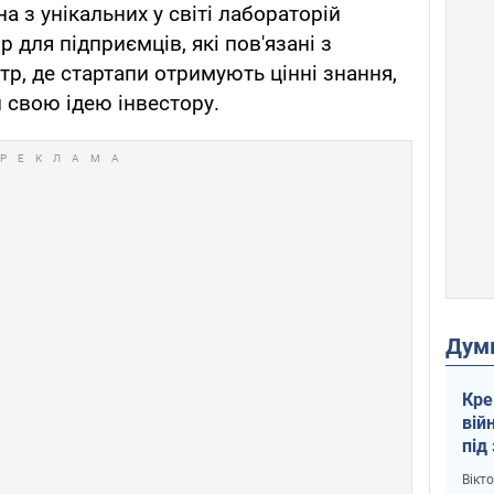
а з унікальних у світі лабораторій
 для підприємців, які пов'язані з
р, де стартапи отримують цінні знання,
 свою ідею інвестору.
Дум
Кре
вій
під
кри
Вікт