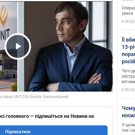
"агр
Спершу
уваги
6.08.20
Її вб
13-рі
пора
Play Video
росій
Сумщ
Того д
обстрі
вітчим
6.08.20
Чому
носи
сі головного — підпишіться на Новини на
У цьом
так і 
Підписатися