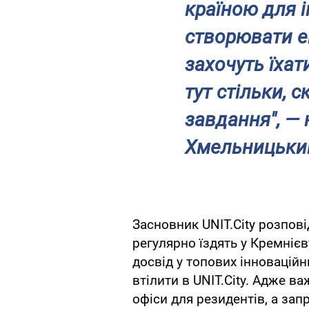
країною для і
створювати ек
захочуть їха
тут стільки, 
завдання", —
Хмельницьки
Засновник UNIT.City розпов
регулярно їздять у Кремнієв
досвід у топових інновацій
втілити в UNIT.City. Адже 
офіси для резидентів, а зап