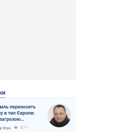
ки
мль переносить
ну в тил Європи:
 загрозою
тична логістика
8,7 т.
ор Ягун