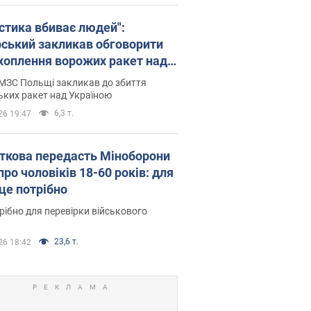
істика вбиває людей":
рський закликав обговорити
хоплення ворожих ракет над
їною
МЗС Польщі закликав до збиття
ьких ракет над Україною
6,3 т.
26 19:47
ткова передасть Міноборони
про чоловіків 18-60 років: для
 це потрібно
рібно для перевірки військового
23,6 т.
26 18:42