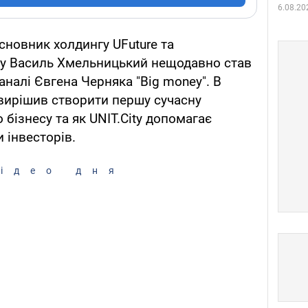
6.08.20
сновник холдингу UFuture та
ity Василь Хмельницький нещодавно став
аналі Євгена Черняка "Big money". В
 вирішив створити першу сучасну
 бізнесу та як UNIT.City допомагає
 інвесторів.
ідео дня