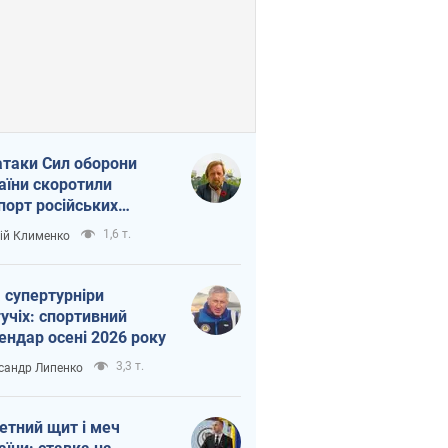
атаки Сил оборони
аїни скоротили
порт російських
топродуктів
1,6 т.
ій Клименко
 супертурніри
учіх: спортивний
ендар осені 2026 року
3,3 т.
сандр Липенко
етний щит і меч