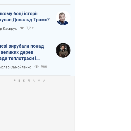
якому боці історії
тупає Дональд Трамп?
7,2 т.
ор Каспрук
иєві вирубали понад
 великих дерев
ади теплотраси і
переч Генплану
966
ислав Самойленко