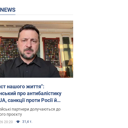
P NEWS
ист нашого життя":
нський про антибалістику
A, санкції проти Росії й
имку аграріїв. Відео
йські партнери долучаються до
ого проєкту
31,4 т.
26 20:20