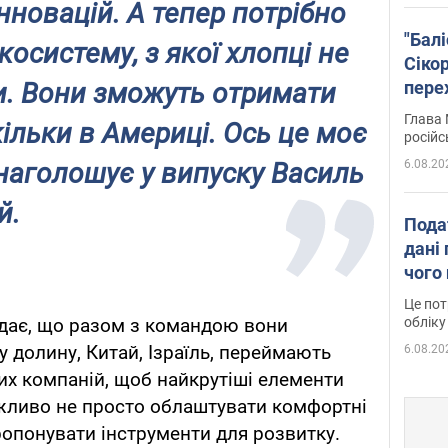
нновацій. А тепер потрібно
"Бал
осистему, з якої хлопці не
Сіко
пере
ти. Вони зможуть отримати
Укра
Глава 
скільки в Америці. Ось це моє
російс
6.08.20
 наголошує у випуску Василь
й.
Пода
дані 
чого
Це пот
обліку
ідає, що разом з командою вони
у долину, Китай, Ізраїль, переймають
6.08.20
них компаній, щоб найкрутіші елементи
важливо не просто облаштувати комфортні
ропонувати інструменти для розвитку.