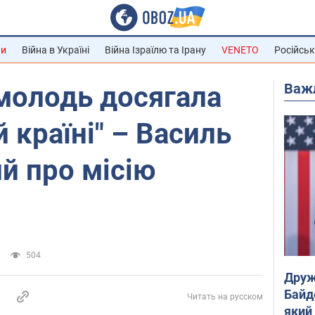
ни
Війна в Україні
Війна Ізраїлю та Ірану
VENETO
Російськ
Важ
 молодь досягала
й країні" – Василь
й про місію
504
Друж
Байд
Читать на русском
який