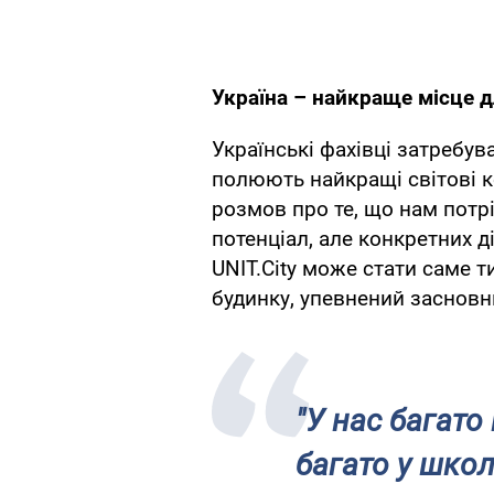
Україна – найкраще місце д
Українські фахівці затребув
полюють найкращі світові ко
розмов про те, що нам потр
потенціал, але конкретних д
UNIT.City може стати саме 
будинку, упевнений заснов
"У нас багато 
багато у шко