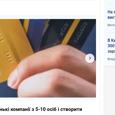
На 
вис
Вікт
В К
300
зар
всу
Влад
кі компанії з 5-10 осіб і створити