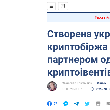
Герої вій
Створена ук
криптобіржа 
партнером од
криптоівентів
Станіслав Кожемякін
Фінтех
18.08.2023 16:10
2 хвилин
57