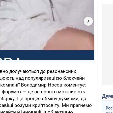
ивно долучаються до резонансних
ацюють над популяризацією блокчейн
О компанії Володимир Носов коментує:
3-форумах — це не просто можливість
Дум
біржу. Це процес обміну думками, до
авіші розуми криптосвіту. Ми прагнемо
Рос
інсайти й інновації, щоб активно