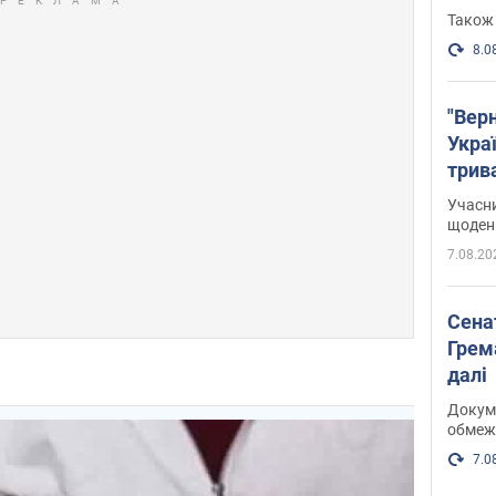
Також 
8.0
"Верн
Украї
трив
карт
Учасн
щоденн
7.08.20
Сена
Грема
далі
Докуме
обмеж
7.0