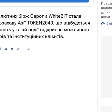
після
Праців
розг
надава
жінки,
Фото
алютних бірж Європи WhiteBIT стала
носить
заходу Азії TOKEN2049, що відбудеться
7.0
асть у такій події відкриває можливості
ів та інституційних клієнтів.
ідео дня