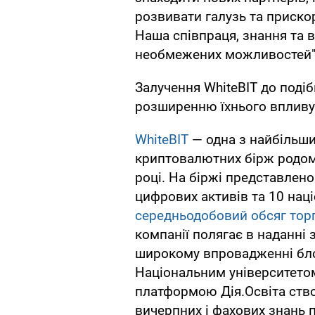
розвивати галузь та приско
Наша співпраця, знання та в
необмежених можливостей"
Залучення WhiteBIT до поді
розширенню їхнього впливу 
WhiteBIT
— одна з найбільши
криптовалютних бірж родом 
році. На біржі представлено
цифрових активів та 10 на
середньодобовий обсяг торг
компанії полягає в наданні 
широкому впровадженні блок
Національним університетом
платформою Дія.Освіта ств
вичерпних і фахових знань п