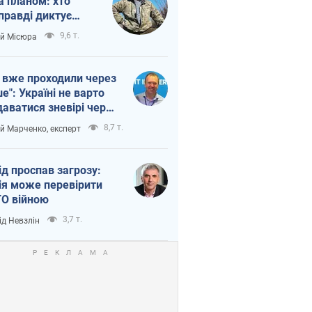
а планом: хто
правді диктує
п війни
9,6 т.
ій Місюра
 вже проходили через
ше": Україні не варто
даватися зневірі через
етний терор
8,7 т.
ій Марченко, експерт
ід проспав загрозу:
ія може перевірити
О війною
3,7 т.
ід Невзлін