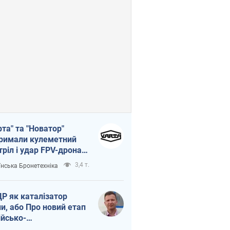
рта" та "Новатор"
римали кулеметний
тріл і удар FPV-дрона,
тувавши життя
3,4 т.
їнська Бронетехніка
церу ЗСУ
Р як каталізатор
ни, або Про новий етап
ійсько-
нічнокорейського