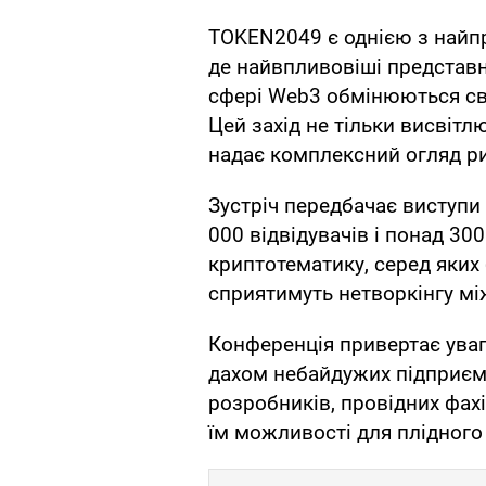
TOKEN2049 є однією з найп
де найвпливовіші представн
сфері Web3 обмінюються св
Цей захід не тільки висвітлю
надає комплексний огляд ри
Зустріч передбачає виступи 
000 відвідувачів і понад 30
криптотематику, серед яких 
сприятимуть нетворкінгу мі
Конференція привертає уваг
дахом небайдужих підприємц
розробників, провідних фахі
їм можливості для плідного