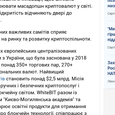
поз
рювати масадопшн криптовалют у світі.
нас
тем
ідкритість відчиняють двері до
Серг
.
"Ми
бних важливих самітів сприяє
гір
на ринку та розвитку криптоспільноти.
під
рак
Серг
х європейських централізованих
з України, що була заснована у 2018
Зах
 понад 350+ торгових пар, 270+
Рос
ціональних валют. Найвищий
НАТ
ів
становить понад $2,5 млрд. Місія
Леон
зручних і безпечних криптопослуг і
чейну світом. WhiteBIT разом із
 "Києво-Могилянська академія" та
орює освітні продукти для отримання
ро блокчейн технології, співпрацює з