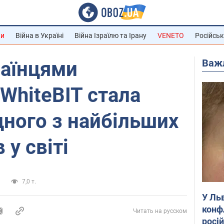
ни
Війна в Україні
Війна Ізраїлю та Ірану
VENETO
Російськ
Важ
раїнцями
WhiteBIT стала
ного з найбільших
 у світі
и
7,0 т.
У Ль
конф
Читать на русском
росі