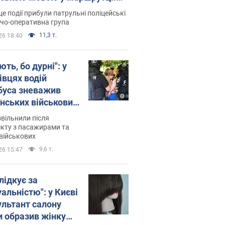
ція склала адмінпротокол.
це події прибули патрульні поліцейські
о
дчо-оперативна група
11,3 т.
26 18:40
ть, бо дурні": у
івцях водій
буса зневажив
їнських військових
латився. Відео
звільнили після
кту з пасажирами та
військових
9,6 т.
26 15:47
лідкує за
альністю": у Києві
ультант салону
и образив жінку