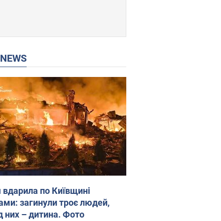
P NEWS
я вдарила по Київщині
ами: загинули троє людей,
д них – дитина. Фото