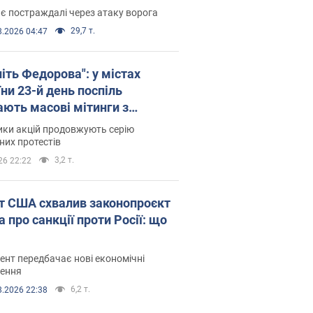
є постраждалі через атаку ворога
29,7 т.
8.2026 04:47
іть Федорова": у містах
ни 23-й день поспіль
ають масові мітинги з
онками. Фото і відео
ики акцій продовжують серію
их протестів
3,2 т.
26 22:22
т США схвалив законопроєкт
 про санкції проти Росії: що
нт передбачає нові економічні
ення
6,2 т.
8.2026 22:38