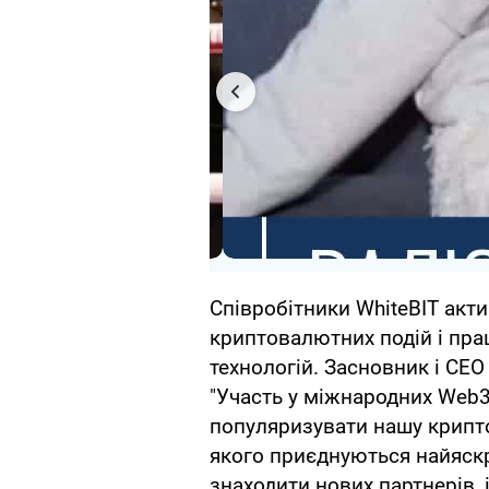
Співробітники WhiteBIT акт
криптовалютних подій і пр
технологій. Засновник і СЕ
"Участь у міжнародних Web
популяризувати нашу крипто
якого приєднуються найяскр
знаходити нових партнерів, 