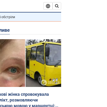
і обстріли
ливе
вові жінка спровокувала
лікт, розмовляючи
йською мовою у маршрутці: