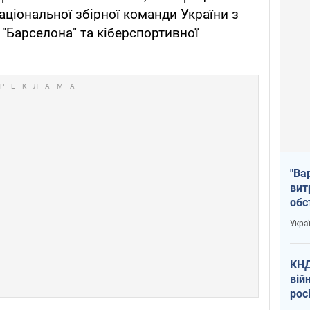
аціональної збірної команди України з
 "Барселона" та кіберспортивної
"Ва
вит
обс
вря
Укра
офі
КНД
вій
рос
пів