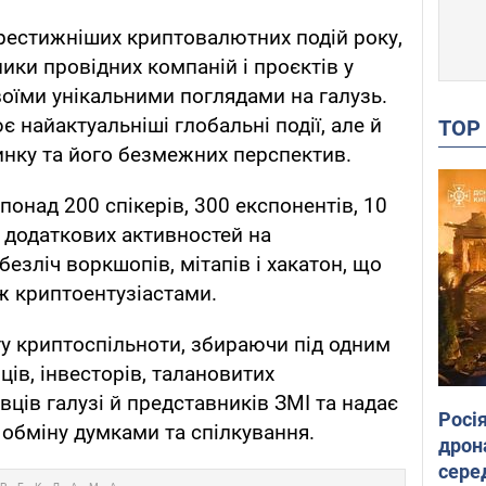
рестижніших криптовалютних подій року,
ики провідних компаній і проєктів у
оїми унікальними поглядами на галузь.
є найактуальніші глобальні події, але й
TO
нку та його безмежних перспектив.
понад 200 спікерів, 300 експонентів, 10
0 додаткових активностей на
безліч воркшопів, мітапів і хакатон, що
ж криптоентузіастами.
у криптоспільноти, збираючи під одним
ів, інвесторів, талановитих
вців галузі й представників ЗМІ та надає
Росі
 обміну думками та спілкування.
дрон
сере