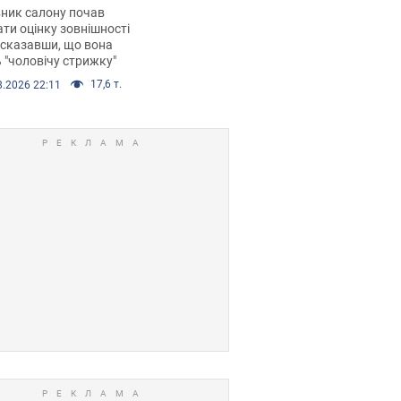
 хімієтерапії,
ник салону почав
орівся скандал.
ти оцінку зовнішності
 сказавши, що вона
 "чоловічу стрижку"
17,6 т.
8.2026 22:11