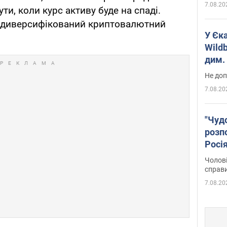
7.08.20
и, коли курс активу буде на спаді.
ти диверсифікований криптовалютний
У Єк
Wildb
дим. 
Не доп
7.08.20
"Чуд
розпо
Росі
Фото
Чолові
справ
7.08.20