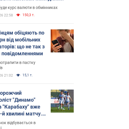
уде курс валюти в обмінниках
150,3 т.
26 22:58
їнцям обіцяють по
рн від мобільних
торів: що не так з
 повідомленнями
потрапити в пастку
їв
15,1 т.
26 21:02
орожчий
оліст "Динамо"
в "Карабаху" вже
-й хвилині матчу.
о
ок відбувається в
і