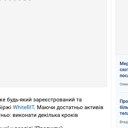
Мер
схо
пос
укр
Олек
же будь-який зареєстрований та
Про
біржі
WhiteBIT
. Маючи достатньо активів
біл
теп
тньо: виконати декілька кроків
від
Влад
у К