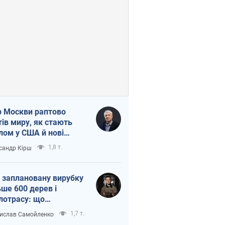
 Москви раптово
тів миру, як стають
лом у США й нові
аїнські топ-рейтинги
1,8 т.
сандр Кірш
 заплановану вирубку
ьше 600 дерев і
лотрасу: що
бувається на Теремках
1,7 т.
ислав Самойленко
иєві