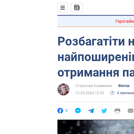
Герої вій
Розбагатіти 
найпоширені
отримання п
Станіслав Кожемякін
Фінтех
13.03.2024 12:55
4 хвилин
0