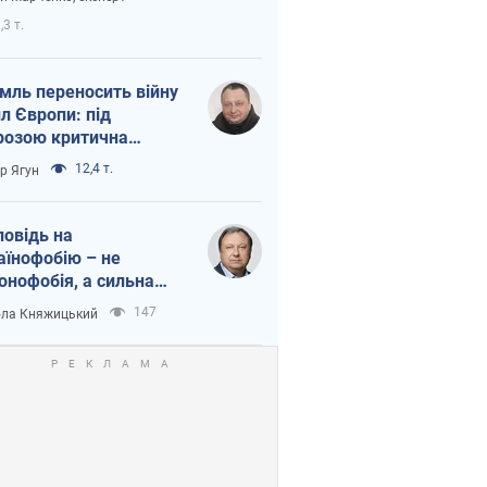
етний терор
,3 т.
мль переносить війну
ил Європи: під
розою критична
істика
12,4 т.
ор Ягун
повідь на
аїнофобію – не
онофобія, а сильна
аїнська держава
147
ла Княжицький