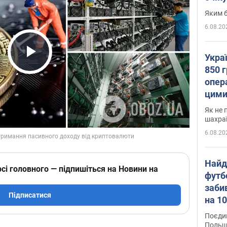
Яким б
6.08.20
Укра
Play Video
850 г
опера
цими
Як не 
шахра
6.08.20
Найд
сі головного — підпишіться на Новини на
футб
заби
Підписатися
на 10
Віде
Поєдин
Польщ