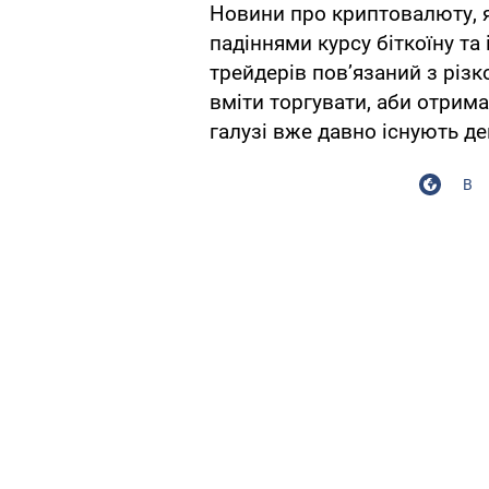
Новини про криптовалюту, я
падіннями курсу біткоїну т
трейдерів пов’язаний з різк
вміти торгувати, аби отрима
галузі вже давно існують де
В