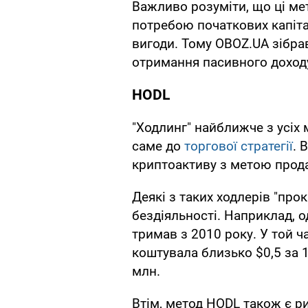
Важливо розуміти, що ці мет
потребою початкових капіта
вигоди. Тому OBOZ.UA зібра
отримання пасивного доходу
HODL
"Ходлинг" найближче з усіх
саме до
торгової стратегії
. 
криптоактиву з метою прода
Деякі з таких ходлерів "про
бездіяльності. Наприклад, о
тримав з 2010 року. У той ч
коштувала близько $0,5 за 1
млн.
Втім, метод HODL також є р