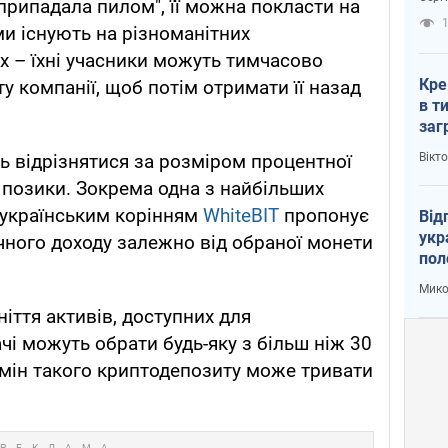
припадала пилом", її можна покласти на
рак
1
ми існують на різноманітних
 – їхні учасники можуть тимчасово
Кре
 компанії, щоб потім отримати її назад
в т
заг
лог
Вікт
 відрізнятися за розміром процентної
 позики. Зокрема одна з найбільших
 українським корінням
WhiteBIT
пропонує
Від
укр
ічного доходу залежно від обраної монети
пол
укр
Мико
іття активів, доступних для
чі можуть обрати будь-яку з більш ніж 30
рмін такого криптодепозиту може тривати