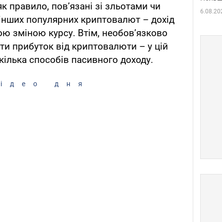
к правило, пов’язані зі зльотами чи
6.08.20
а інших популярних криптовалют – дохід
ою зміною курсу. Втім, необов’язково
ти прибуток від криптовалюти – у цій
кілька способів пасивного доходу.
ідео дня