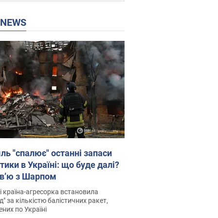
P NEWS
ль "спалює" останні запаси
тики в Україні: що буде далі?
рв’ю з Шарпом
і країна-агресорка встановила
д" за кількістю балістичних ракет,
них по Україні