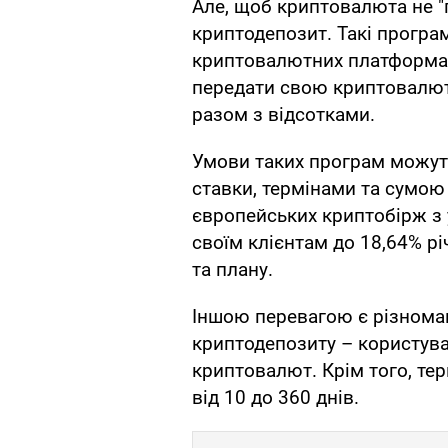
Але, щоб криптовалюта не "
криптодепозит. Такі програ
криптовалютних платформах
передати свою криптовалюту
разом з відсотками.
Умови таких програм можуть
ставки, термінами та сумою
європейських криптобірж з
своїм клієнтам до 18,64% р
та плану.
Іншою перевагою є різноман
криптодепозиту – користува
криптовалют. Крім того, те
від 10 до 360 днів.