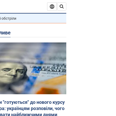
і обстріли
ливе
и "готуються" до нового курсу
ра: українцям розповіли, чого
увати найближчими днями