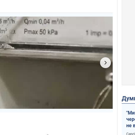
Дум
"Ми
чер
не 
зне
Серг