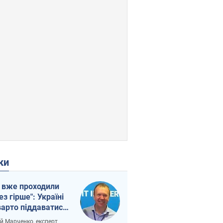
ки
 вже проходили
ез гірше": Україні
варто піддаватися
вірі через
ій Марченко, експерт