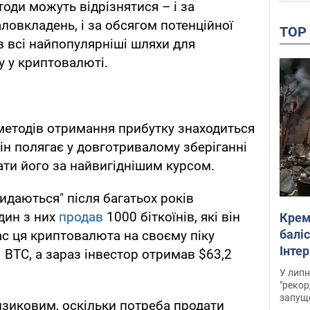
оди можуть відрізнятися – і за
ловкладень, і за обсягом потенційної
TO
в всі найпопулярніші шляхи для
 у криптовалюті.
 методів отримання прибутку знаходиться
Він полягає у довготривалому зберіганні
ти його за найвигіднішим курсом.
кидаються" після багатьох років
дин з них
продав
1000 біткоїнів, які він
Крем
баліс
ас ця криптовалюта на своєму піку
Інте
 BTC, а зараз інвестор отримав $63,2
У липн
"рекор
запуще
изиковим, оскільки потреба продати