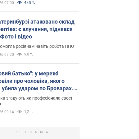
47,8 т.
26 07:00
атеринбурзі атаковано склад
erries: є влучання, піднявся
Фото і відео
омогла росіянам навіть робота ППО
9,0 т.
26 07:20
овий батько": у мережі
віли про чоловіка, якого
я убила ударом по Броварах.
ка згадують як професіонала своєї
и
1,2 т.
26 09:14