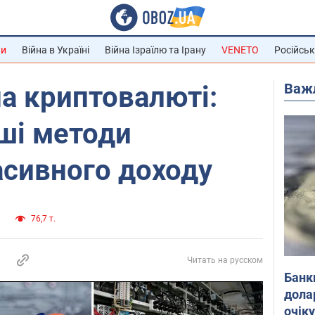
ни
Війна в Україні
Війна Ізраїлю та Ірану
VENETO
Російськ
Важ
на криптовалюті:
ші методи
асивного доходу
и
76,7 т.
Читать на русском
Банк
дола
очік