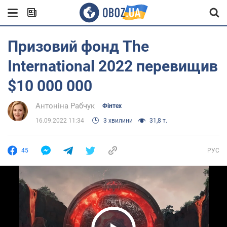
Призовий фонд The
International 2022 перевищив
$10 000 000
Антоніна Рабчук
Фінтех
16.09.2022 11:34
3 хвилини
31,8 т.
45
РУС