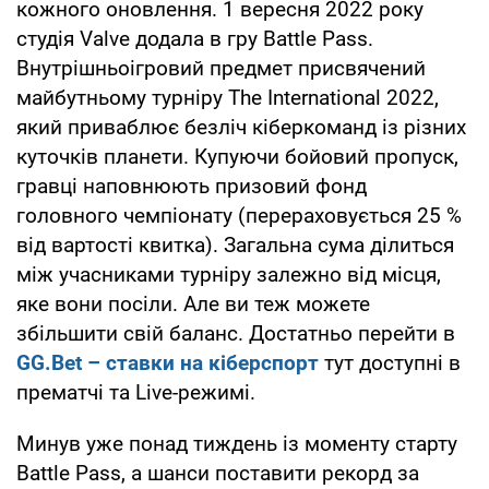
кожного оновлення. 1 вересня 2022 року
студія Valve додала в гру Battle Pass.
Внутрішньоігровий предмет присвячений
майбутньому турніру The International 2022,
який приваблює безліч кіберкоманд із різних
куточків планети. Купуючи бойовий пропуск,
гравці наповнюють призовий фонд
головного чемпіонату (перераховується 25 %
від вартості квитка). Загальна сума ділиться
між учасниками турніру залежно від місця,
яке вони посіли. Але ви теж можете
збільшити свій баланс. Достатньо перейти в
GG.Bet – ставки на кіберспорт
тут доступні в
прематчі та Live-режимі.
Минув уже понад тиждень із моменту старту
Battle Pass, а шанси поставити рекорд за