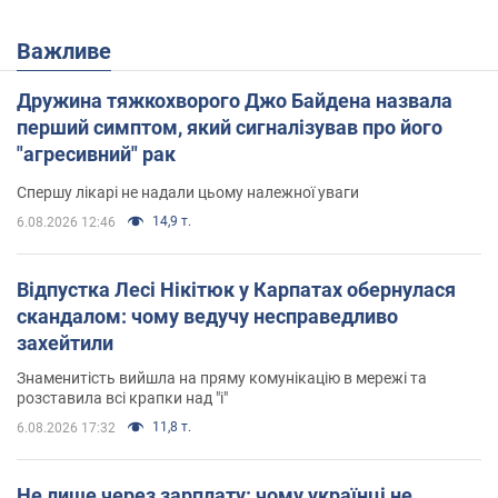
Важливе
Дружина тяжкохворого Джо Байдена назвала
перший симптом, який сигналізував про його
"агресивний" рак
Спершу лікарі не надали цьому належної уваги
14,9 т.
6.08.2026 12:46
Відпустка Лесі Нікітюк у Карпатах обернулася
скандалом: чому ведучу несправедливо
захейтили
Знаменитість вийшла на пряму комунікацію в мережі та
розставила всі крапки над "і"
11,8 т.
6.08.2026 17:32
Не лише через зарплату: чому українці не