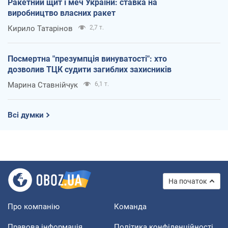
Ракетний щит і меч України: ставка на
виробництво власних ракет
Кирило Татарінов
2,7 т.
Посмертна "презумпція винуватості": хто
дозволив ТЦК судити загиблих захисників
Марина Ставнійчук
6,1 т.
Всі думки
На початок
Про компанію
Команда
Правова інформація
Політика конфіденційності