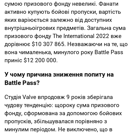
сумою призового фонду невеликі. Фанати
активно купують бойові пропуски, вартість
яких варіюється залежно від доступних
внутрішньоігрових предметів. Загальна сума
призового фонду The International 2022 вже
дорівнює $10 307 865. Незважаючи на те, що
вона чималенька, минулого року Battle Pass
приніс $12 200 000.
У чому причина зниження попиту на
Battle Pass?
Студія Valve впродовж 9 років зберігала
чудову тенденцію: щороку сума призового
фонду, сформована за допомогою бойових
пропусків, збільшувалася порівняно з
минулим періодом. Не виключено, що в