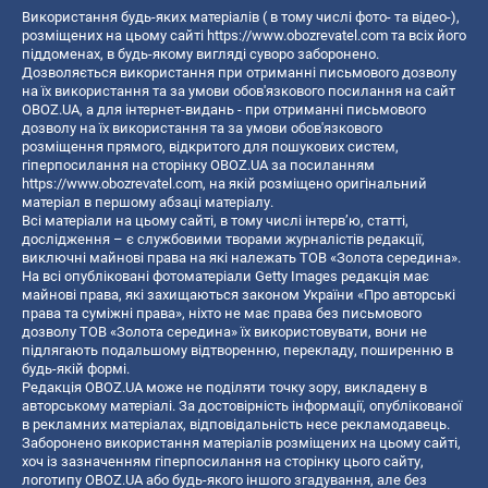
Використання будь-яких матеріалів ( в тому числі фото- та відео-),
розміщених на цьому сайті
https://www.obozrevatel.com
та всіх його
піддоменах, в будь-якому вигляді суворо заборонено.
Дозволяється використання при отриманні письмового дозволу
на їх використання та за умови обов'язкового посилання на сайт
OBOZ.UA, а для інтернет-видань - при отриманні письмового
дозволу на їх використання та за умови обов'язкового
розміщення прямого, відкритого для пошукових систем,
гіперпосилання на сторінку OBOZ.UA за посиланням
https://www.obozrevatel.com
, на якій розміщено оригінальний
матеріал в першому абзаці матеріалу.
Всі матеріали на цьому сайті, в тому числі інтерв’ю, статті,
дослідження – є службовими творами журналістів редакції,
виключні майнові права на які належать ТОВ «Золота середина».
На всі опубліковані фотоматеріали Getty Images редакція має
майнові права, які захищаються законом України «Про авторські
права та суміжні права», ніхто не має права без письмового
дозволу ТОВ «Золота середина» їх використовувати, вони не
підлягають подальшому відтворенню, перекладу, поширенню в
будь-якій формі.
Редакція OBOZ.UA може не поділяти точку зору, викладену в
авторському матеріалі. За достовірність інформації, опублікованої
в рекламних матеріалах, відповідальність несе рекламодавець.
Заборонено використання матеріалів розміщених на цьому сайті,
хоч із зазначенням гіперпосилання на сторінку цього сайту,
логотипу OBOZ.UA або будь-якого іншого згадування, але без