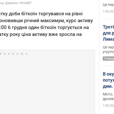
7.08.20
тку доби біткоїн торгувався на рівні
, оновивши річний максимум, курс активу
Трет
:00 6 грудня один біткоїн торгується на
для 
чатку року ціна активу вже зросла на
Лима
диск
Це зар
угруп
Cпецп
В ок
поту
дим. 
Місто,
дронів
7.08.20