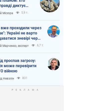
а планом: хто
правді диктує
п війни
5,9 т.
ій Місюра
 вже проходили через
ше": Україні не варто
даватися зневірі через
етний терор
6,7 т.
ій Марченко, експерт
ід проспав загрозу:
ія може перевірити
О війною
831
ід Невзлін