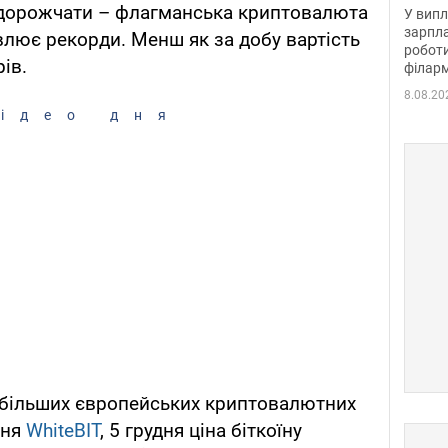
отри
 дорожчати – флагманська криптовалюта
У випл
зарпла
влює рекорди. Менш як за добу вартість
роботи
ів.
філарм
8.08.20
ідео дня
айбільших європейських криптовалютних
ння
WhiteBIT
, 5 грудня ціна біткоїну