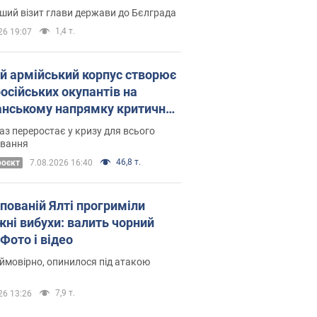
Це перший візит глави держави до Бєлграда
1,4 т.
26 19:07
ій армійський корпус створює
російських окупантів на
нському напрямку критичний
омфорт: як це вдалося
аз переростає у кризу для всього
овання
46,8 т.
роєкт
7.08.2026 16:40
упованій Ялті прогриміли
жні вибухи: валить чорний
Фото і відео
 ймовірно, опинилося під атакою
7,9 т.
26 13:26