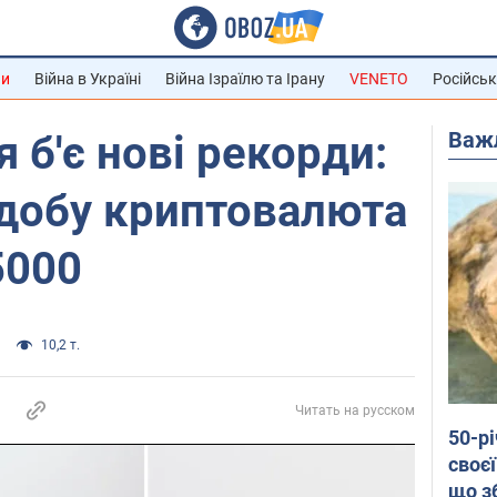
ни
Війна в Україні
Війна Ізраїлю та Ірану
VENETO
Російськ
Важ
 б'є нові рекорди:
 добу криптовалюта
5000
10,2 т.
Читать на русском
50-р
своєї
що з