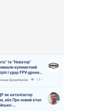
рта" та "Новатор"
римали кулеметний
тріл і удар FPV-дрона,
тувавши життя
1,6 т.
їнська Бронетехніка
церу ЗСУ
Р як каталізатор
ни, або Про новий етап
ійсько-
нічнокорейського