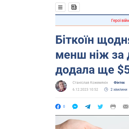
Герої вій
Біткоїн щодня
менш ніж за
додала ще $
Станіслав Кожемякін
Фінтех
6.12.2023 10:52
2 хвилини
0