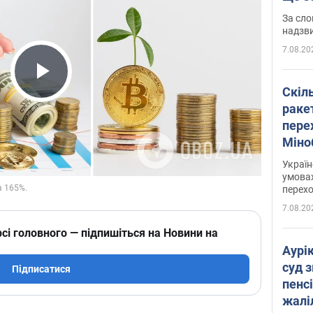
має 
За сло
надзв
7.08.20
Play Video
Скіл
раке
перех
Міно
цифр
Украї
умовах
перех
7.08.20
сі головного — підпишіться на Новини на
Аурі
суд 
Підписатися
пенсі
жалі