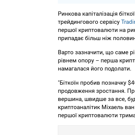
Ринкова капіталізація бітко
трейдингового сервісу
Trad
першої криптовалюти на ринк
припадає більш ніж половина 
Варто зазначити, що саме р
рівнем опору – перша крипт
намагалася його подолати.
"Біткоїн пробив позначку $40
продовження зростання. Пр
вершина, швидше за все, бу
криптоаналітик Міхаель ван 
першої криптовалюти тримат