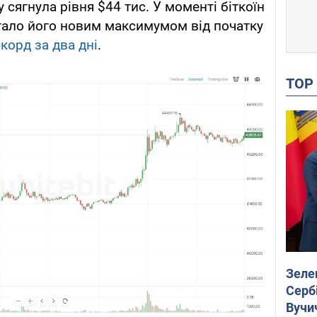
 сягнула рівня $44 тис. У моменті біткоїн
тало його новим максимумом від початку
корд за два дні
.
TO
Зеле
Сербі
Вучи