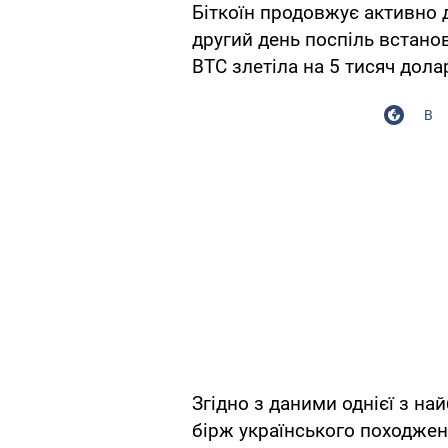
Біткоїн продовжує активно
другий день поспіль встано
BTC злетіла на 5 тисяч долар
В
Згідно з даними однієї з н
бірж українського походже