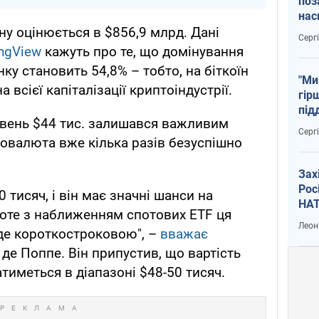
поз
нас
тем
їну оцінюється в $856,9 млрд. Дані
Серг
ingView
кажуть про те, що домінування
у становить 54,8% – тобто, на біткоїн
"Ми
всієї капіталізації криптоіндустрії.
гір
під
івень $44 тис. залишався важливим
рак
Серг
овалюта вже кілька разів безуспішно
Зах
Рос
 тисяч, і він має значні шанси на
НАТ
оте з наближенням спотових ETF ця
Леон
де короткостроковою", –
вважає
де Поппе. Він припустив, що вартість
иметься в діапазоні $48-50 тисяч.