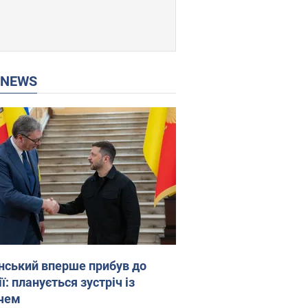
P NEWS
нський вперше прибув до
ї: планується зустріч із
чем