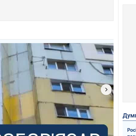
Дум
Рос