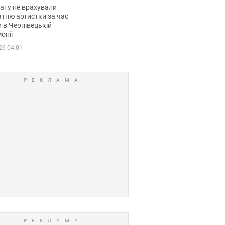
мувала співачка
ату не врахували
тню артистки за час
 в Чернівецькій
онії
26 04:01