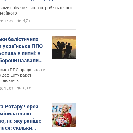
дітей
вами співачки, вона не робить нічого
ичайного
4,7 т.
26 17:39
ьки балістичних
т українська ППО
опила в липні: у
борони назвали
у
нська ППО працювала в
 дефіциту ракет-
оплювачів
6,8 т.
26 15:09
ка Ротару через
змінила свою
ю, на яку раніше
лася: скільки