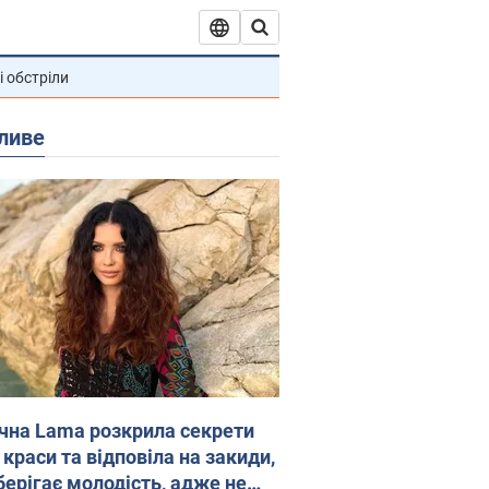
і обстріли
ливе
ічна Lama розкрила секрети
 краси та відповіла на закиди,
берігає молодість, адже не