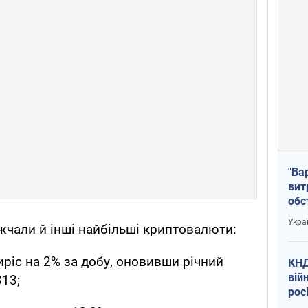
"Ва
вит
обс
вря
Укра
жчали й інші найбільші криптовалюти:
офі
иріс на 2% за добу, оновивши річний
КНД
вій
313;
рос
пів