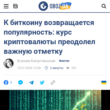
К биткоину возвращается
популярность: курс
криптовалюты преодолел
важную отметку
Ксения Капустинская
Финтех
15.07.2024 12:28
2 минуты
531
0